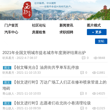
门户首页
社区论坛
新闻资讯
图片模式
汽车中心
房屋租售
求职招聘
更多
论坛
发帖
2021年全国文明城市提名城市年度测评结果出炉
听风看月
-
2022-4-7 08:37
0
9848
【创文曝光台】油房街共亨单车乱停放
图文
听风看月
-
2021-11-10 15:33
0
11881
【创文进行时】万达广场工人们正在修补喷泉管道上的
图文
地砖
青山故人
-
2021-11-10 10:03
0
14025
【创文进行时】志愿者们在北街小巷清理垃圾
图文
青山故人
-
2021-11-10 09:59
0
11315