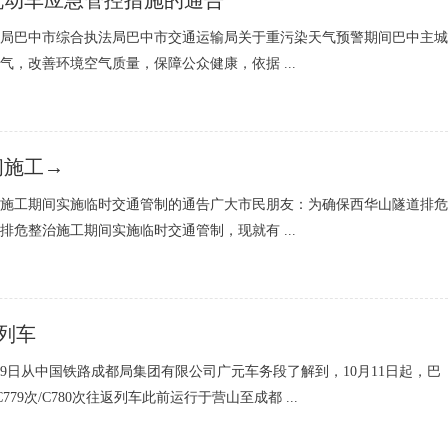
机动车应急管控措施的通告
局巴中市综合执法局巴中市交通运输局关于重污染天气预警期间巴中主城
，改善环境空气质量，保障公众健康，依据 ...
闭施工→
施工期间实施临时交通管制的通告广大市民朋友：为确保西华山隧道排危
危整治施工期间实施临时交通管制，现就有 ...
返列车
月9日从中国铁路成都局集团有限公司广元车务段了解到，10月11日起，巴
79次/C780次往返列车此前运行于营山至成都 ...