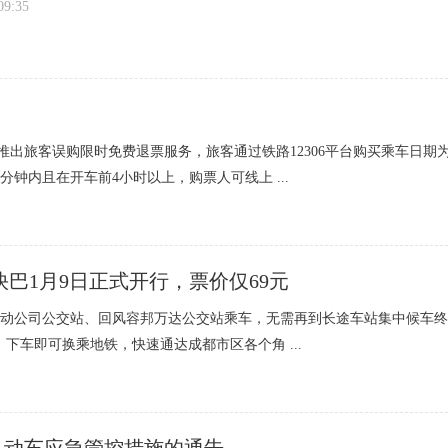
09:35
恩阳
壤固
同）推出旅客误购限时免费退票服务，旅客通过铁路12306平台购买乘车日期
分钟内且在开车前4小时以上，购票人可线上 ...
巴1月9日正式开行，票价仅69元
动公司公交站、回风容邦万达公交站乘车，无需再到长途车站集中候车终
下车即可换乘地铁，快速通达成都市区各个角 ...