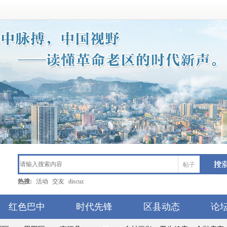
帖子
搜索
热搜:
活动
交友
discuz
红色巴中
时代先锋
区县动态
论