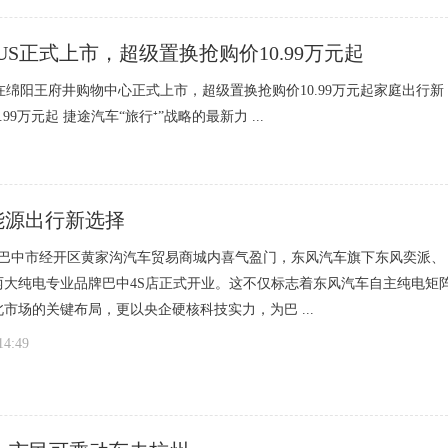
US正式上市，超级置换抢购价10.99万元起
8日在绵阳王府井购物中心正式上市，超级置换抢购价10.99万元起家庭出行新
9万元起 捷途汽车“旅行⁺”战略的最新力 ...
能源出行新选择
日，巴中市经开区黄家沟汽车贸易商城内喜气盈门，东风汽车旗下东风奕派、
两大纯电专业品牌巴中4S店正式开业。这不仅标志着东风汽车自主纯电矩
市场的关键布局，更以央企硬核科技实力，为巴 ...
14:49