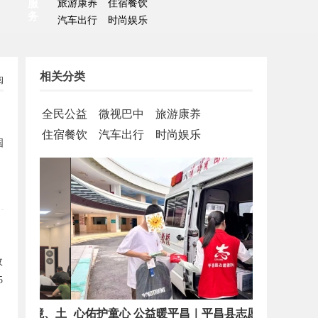
服
旅游康养
住宿餐饮
务
汽车出行
时尚娱乐
相关分类
阅
全民公益
微视巴中
旅游康养
住宿餐饮
汽车出行
时尚娱乐
国
政
5
环境、土
心佑护童心 公益暖平昌｜平昌县志愿者协