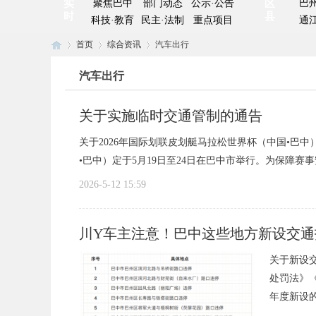
实
聚焦巴中
部门动态
公示·公告
区
巴
时
县
科技·教育
民主·法制
重点项目
通
首页
综合资讯
汽车出行
汽车出行
巴
›
›
›
关于实施临时交通管制的通告
关于2026年国际划联皮划艇马拉松世界杯（中国•巴
•巴中）定于5月19日至24日在巴中市举行。为保障赛事
2026-5-12 15:59
川Y车主注意！巴中这些地方新设交通
中
关于新设
处罚法》
年度新设的
平昌县突出一体化便民 持续提升失能老年
巴中市科技