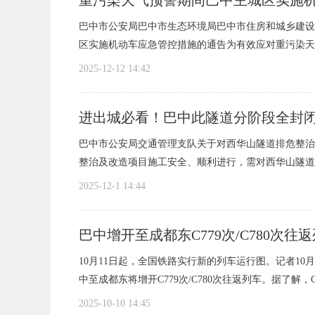
重污染天气预警期间巴中主城区实施
巴中市公安局巴中市生态环境局巴中市住房和城乡建设
外
区实施机动车应急管控措施的通告为有效应对重污染天气
2025-12-12 14:42
进出城必看！巴中此隧道分阶段全封
巴中市公安局交通管理支队关于对西华山隧道排危整治
整治及改造项目施工安全、顺利进行，需对西华山隧道排
宣
2025-12-1 14:44
巴中增开至成都东C779次/C780次往
10月11日起，全国铁路实行新的列车运行图。记者10
中至成都东将增开C779次/C780次往返列车。据了解，C7
2025-10-10 14:45