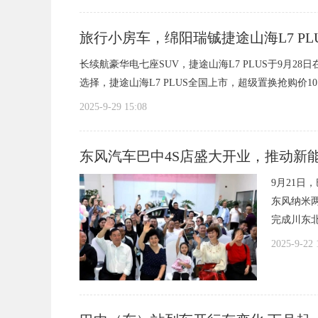
传
旅行小房车，绵阳瑞铖捷途山海L7 PL
长续航豪华电七座SUV，捷途山海L7 PLUS于9月2
选择，捷途山海L7 PLUS全国上市，超级置换抢购价10.9
2025-9-29 15:08
服
东风汽车巴中4S店盛大开业，推动新
9月21
东风纳米
完成川东北
2025-9-22 
务