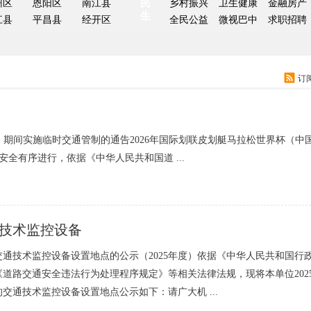
州区
恩阳区
南江县
民
乡村振兴
卫生健康
金融房产
生
江县
平昌县
经开区
全民公益
微视巴中
求职招聘
订
中）期间实施临时交通管制的通告2026年国际划联皮划艇马拉松世界杯（中
安全有序进行，依据《中华人民共和国道 ...
技术监控设备
交通技术监控设备设置地点的公示（2025年度）依据《中华人民共和国行
《道路交通安全违法行为处理程序规定》等相关法律法规，现将本单位202
交通技术监控设备设置地点公示如下：请广大机 ...
局党组书记、局长张云清调研
巴中市生态环境局召开农村生态