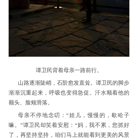
谭卫民背着母亲一路前行。
山路逐渐陡峭，石阶愈发直耸。谭卫民的脚步
渐渐沉重起来，呼吸也变得急促。汗水顺着他的
额头、脸颊滑落。
母亲不停地念叨：“娃儿，慢慢的，歇哈子
嘛。”谭卫民却笑着安慰：“妈，我不累，您抓好
了，再坚持坚持，咱们马上就能看到更美的风景