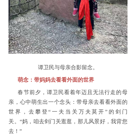
谭卫民与母亲合影留念。
萌念：带妈妈去看看外面的世界
春节前夕，谭卫民看着年迈且无法行走的母
亲，心中萌生出一个念头：带母亲去看看外面的
世界，去攀登“一夫当关万夫莫开”的剑门
关。“妈，咱去剑门关逛逛，那儿风景好，我背您
去！”