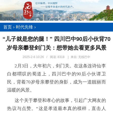
首页
›
时代先锋
›
​“儿子就是您的腿！” 四川巴中90后小伙背70
岁母亲攀登剑门关：想带她去看更多风景
2025-2-6 10:26
/
阅读:
8318
|
来自: 无线巴中
2月3日，大年初六，剑门关。在这条连诗仙李
白都喟叹的蜀道上，四川巴中的90后小伙谭卫
民，背着70岁母亲攀登的身影，成为一道靓丽而
温暖的风景。
这个关于攀登和孝心的故事，引起广大网友的
热议与点赞。“这是孝道最本真的模样，直击人