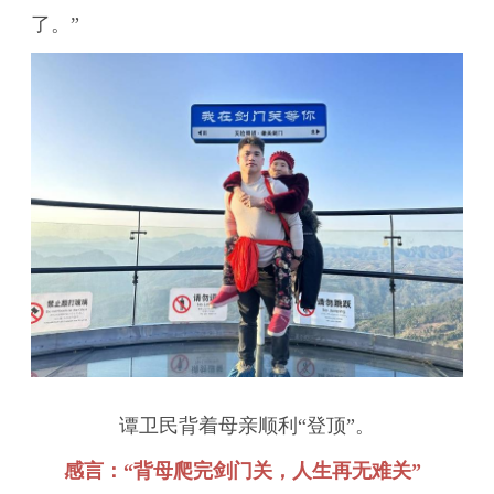
了。”
谭卫民背着母亲顺利“登顶”。
感言：“背母爬完剑门关，人生再无难关”