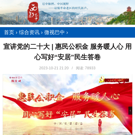
首页
›
综合资讯
›
微视巴中
›
宣讲党的二十大 | 惠民公积金 服务暖人心 用
心写好“安居”民生答卷
2023-10-21 21:20
/
阅读:
78933