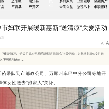
州区
恩阳区
南江县
民
乡村振兴
卫生健康
金融房产
生
江县
平昌县
经开区
全民公益
微视巴中
求职招聘
中市妇联开展暖新惠新“送清凉”关爱活动
妇联
司、万顺叫车巴中分公司等地开展暖新惠新“送清凉”关爱活动，为新就业群体女性送
司机和来自 ...
杨天茹带队到市邮政公司、万顺叫车巴中分公司等地开
群体女性送去“娘家人”关怀。
换届启新程 聚力护健康｜巴中市营养师协
平昌县突出一体