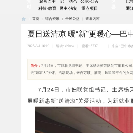
实
聚焦巴中
部门动态
公示·公告
区
巴
时
县
科技·教育
民主·法制
重点项目
通
首页
综合资讯
全民公益
查看内容
夏日送清凉 暖“新”更暖心—巴
巴
›
›
›
›
2025-8-1 16:19
|
编辑:
xbbzw
|
查看:
5737
|
|
来自: 巴中市
简介：
7月24日，市妇联党组书记、主席杨天茹带队到市邮政公
去“娘家人”关怀。活动现场，来自万顺、滴滴、玖玖等平台的女网约车
7月24日，市妇联党组书记、主席
展暖新惠新“送清凉”关爱活动，为新就业
中