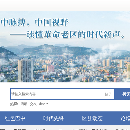
帖子
搜索
热搜:
活动
交友
discuz
红色巴中
时代先锋
区县动态
论